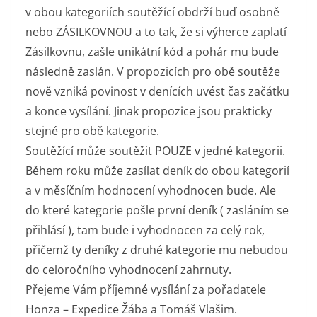
v obou kategoriích soutěžící obdrží buď osobně
nebo ZÁSILKOVNOU a to tak, že si výherce zaplatí
Zásilkovnu, zašle unikátní kód a pohár mu bude
následně zaslán. V propozicích pro obě soutěže
nově vzniká povinost v denících uvést čas začátku
a konce vysílání. Jinak propozice jsou prakticky
stejné pro obě kategorie.
Soutěžící může soutěžit POUZE v jedné kategorii.
Během roku může zasílat deník do obou kategorií
a v měsíčním hodnocení vyhodnocen bude. Ale
do které kategorie pošle první deník ( zasláním se
přihlásí ), tam bude i vyhodnocen za celý rok,
přičemž ty deníky z druhé kategorie mu nebudou
do celoročního vyhodnocení zahrnuty.
Přejeme Vám příjemné vysílání za pořadatele
Honza – Expedice Žába a Tomáš Vlašim.