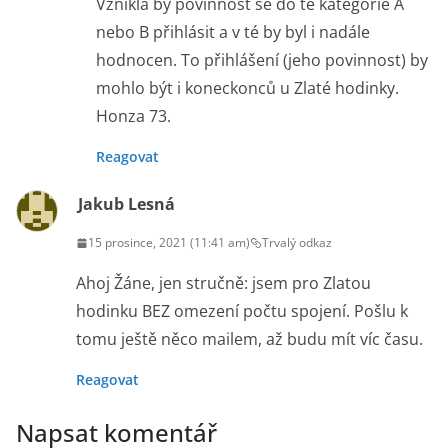
Vznikla by povinnost se do té kategorie A
nebo B přihlásit a v té by byl i nadále
hodnocen. To přihlášení (jeho povinnost) by
mohlo být i koneckonců u Zlaté hodinky.
Honza 73.
Reagovat
Jakub Lesná
15 prosince, 2021 (11:41 am)
Trvalý odkaz
Ahoj Žáne, jen stručně: jsem pro Zlatou
hodinku BEZ omezení počtu spojení. Pošlu k
tomu ještě něco mailem, až budu mít víc času.
Reagovat
Napsat komentář