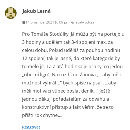
Jakub Lesná
14 prosince, 2021 (6:09 pm)
Trvalý odkaz
Pro Tomáše Stodůlky: Já můžu být na portejblu
3 hodiny a udělám tak 3-4 spojení max. za
celou dobu. Pokud uděláš za pouhou hodinu
12 spojení, tak je jasné, do které kategorie by
to mělo jít. Ta Zlatá hodinka je pro ty, co jedou
„obecní ligu“. Na rozdíl od Žánova „…aby měli
možnost vyhrát…“ bych spíše napsal „…aby
měli motivaci vůbec poslat deník…“.Ještě
jednou děkuji pořadatelům za odvahu a
konstruktivní přístup a fakt věřím, že se to
příští rok chytne….
Reagovat