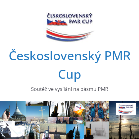
Přeskočit
na
obsah
Československý PMR
Cup
Soutěž ve vysílání na pásmu PMR