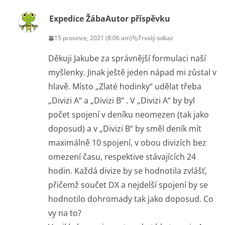
Expedice Žába
Autor příspěvku
15 prosince, 2021 (8:06 am)
Trvalý odkaz
Děkuji Jakube za správnější formulaci naší
myšlenky. Jinak ještě jeden nápad mi zůstal v
hlavě. Místo „Zlaté hodinky“ udělat třeba
„Divizi A“ a „Divizi B“ . V „Divizi A“ by byl
počet spojení v deníku neomezen (tak jako
doposud) a v „Divizi B“ by směl deník mít
maximálně 10 spojení, v obou divizích bez
omezení času, respektive stávajících 24
hodin. Každá divize by se hodnotila zvlášť,
přičemž součet DX a nejdelší spojení by se
hodnotilo dohromady tak jako doposud. Co
vy na to?