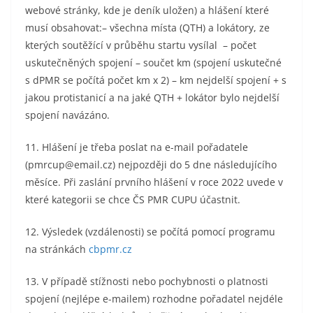
webové stránky, kde je deník uložen) a hlášení které
musí obsahovat:– všechna místa (QTH) a lokátory, ze
kterých soutěžící v průběhu startu vysílal – počet
uskutečněných spojení – součet km (spojení uskutečné
s dPMR se počítá počet km x 2) – km nejdelší spojení + s
jakou protistanicí a na jaké QTH + lokátor bylo nejdelší
spojení navázáno.
11. Hlášení je třeba poslat na e-mail pořadatele
(pmrcup@email.cz) nejpozději do 5 dne následujícího
měsíce. Při zaslání prvního hlášení v roce 2022 uvede v
které kategorii se chce ČS PMR CUPU účastnit.
12. Výsledek (vzdálenosti) se počítá pomocí programu
na stránkách
cbpmr.cz
13. V případě stížnosti nebo pochybnosti o platnosti
spojení (nejlépe e-mailem) rozhodne pořadatel nejdéle