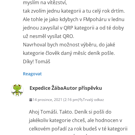
myslím na vítězství,
tak zvolím jednu kategorii a tu celý rok drtím.
Ale tohle je jako kdybych v FMpoháru v lednu
jednou zavysílal v QRP kategorii a od té doby
už nesměl vysílat QRO.
Navrhoval bych možnost výběru, do jaké
kategorie člověk daný měsíc deník pošle.
Díky! Tomáš
Reagovat
Expedice Žába
Autor příspěvku
14 prosince, 2021 (2:16 pm)
Trvalý odkaz
Ahoj Tomáši. Takto. Deník si pošli do
jakékoliv kategorie chceš, ale hodnocen v
celkovém pořadí za rok budeš v té kategorii