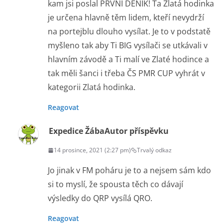
kam jsi poslal PRVNÍ DENÍK! Ta Zlatá hodinka
je určena hlavně těm lidem, kteří nevydrží
na portejblu dlouho vysílat. Je to v podstatě
myšleno tak aby Ti BIG vysílači se utkávali v
hlavním závodě a Ti malí ve Zlaté hodince a
tak měli šanci i třeba ČS PMR CUP vyhrát v
kategorii Zlatá hodinka.
Reagovat
Expedice Žába
Autor příspěvku
14 prosince, 2021 (2:27 pm)
Trvalý odkaz
Jo jinak v FM poháru je to a nejsem sám kdo
si to myslí, že spousta těch co dávají
výsledky do QRP vysílá QRO.
Reagovat