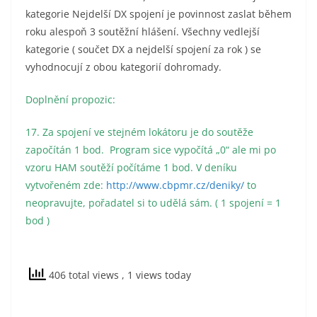
kategorie Nejdelší DX spojení je povinnost zaslat během
roku alespoň 3 soutěžní hlášení. Všechny vedlejší
kategorie ( součet DX a nejdelší spojení za rok ) se
vyhodnocují z obou kategorií dohromady.
Doplnění propozic:
17. Za spojení ve stejném lokátoru je do soutěže
započítán 1 bod. Program sice vypočítá „0“ ale mi po
vzoru HAM soutěží počítáme 1 bod. V deníku
vytvořeném zde:
http://www.cbpmr.cz/deniky/
to
neopravujte, pořadatel si to udělá sám. ( 1 spojení = 1
bod )
406 total views
, 1 views today